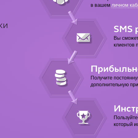
в вашем
личном каб
ки
SMS 
Вы сможет
клиентов 
Прибыльн
Получите постоянн
дополнительную пр
Инст
Пользуйте
который и