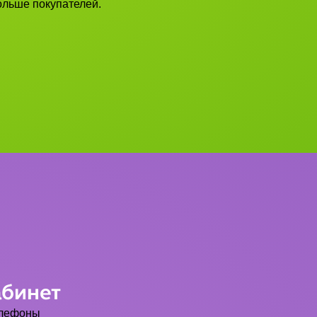
больше покупателей.
абинет
елефоны