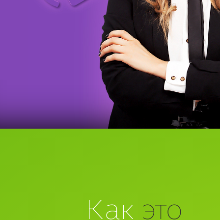
Как
это