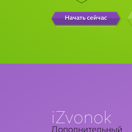
Начать сейчас
iZvonok
Дополнительный