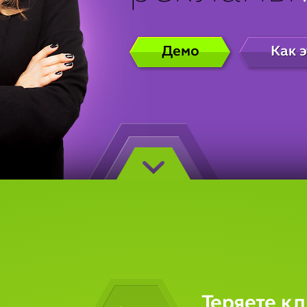
Демо
Как э
Теряете к