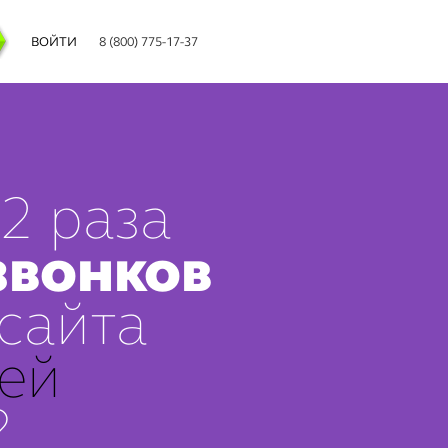
ВОЙТИ
8 (800) 775-17-37
 2 раза
звонков
 сайта
ей
?