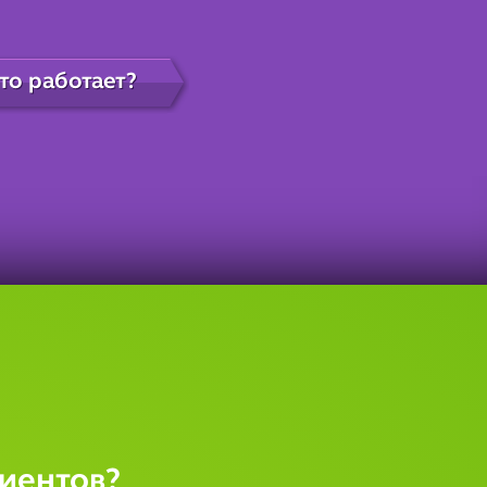
то работает?
лиентов?