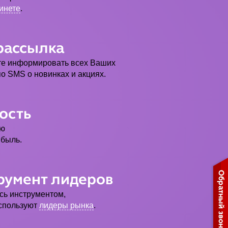
инете
.
рассылка
е информировать всех Ваших
по SMS о новинках и акциях.
ость
ую
ибыль.
румент лидеров
сь инструментом,
спользуют
лидеры рынка
.